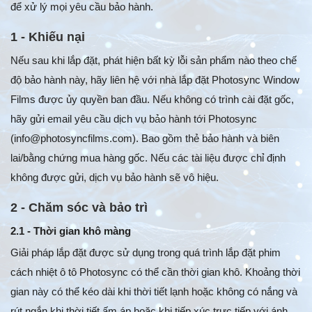
để xử lý mọi yêu cầu bảo hành.
1 - Khiếu nại
Nếu sau khi lắp đặt, phát hiện bất kỳ lỗi sản phẩm nào theo chế
độ bảo hành này, hãy liên hệ với nhà lắp đặt Photosync Window
Films được ủy quyền ban đầu. Nếu không có trình cài đặt gốc,
hãy gửi email yêu cầu dịch vụ bảo hành tới Photosync
(info@photosyncfilms.com). Bao gồm thẻ bảo hành và biên
lai/bằng chứng mua hàng gốc. Nếu các tài liệu được chỉ định
không được gửi, dịch vụ bảo hành sẽ vô hiệu.
2 - Chăm sóc và bảo trì
2.1 - Thời gian khô màng
Giải pháp lắp đặt được sử dụng trong quá trình lắp đặt phim
cách nhiệt ô tô Photosync có thể cần thời gian khô. Khoảng thời
gian này có thể kéo dài khi thời tiết lạnh hoặc không có nắng và
rút ngắn khi thời tiết ấm áp hoặc khi tiếp xúc trực tiếp với ánh