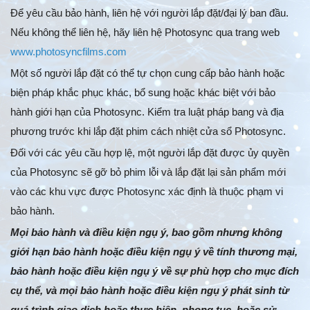
Để yêu cầu bảo hành, liên hệ với người lắp đặt/đại lý ban đầu.
Nếu không thể liên hệ, hãy liên hệ Photosync qua trang web
www.photosyncfilms.com
Một số người lắp đặt có thể tự chọn cung cấp bảo hành hoặc
biện pháp khắc phục khác, bổ sung hoặc khác biệt với bảo
hành giới hạn của Photosync. Kiểm tra luật pháp bang và địa
phương trước khi lắp đặt phim cách nhiệt cửa sổ Photosync.
Đối với các yêu cầu hợp lệ, một người lắp đặt được ủy quyền
của Photosync sẽ gỡ bỏ phim lỗi và lắp đặt lại sản phẩm mới
vào các khu vực được Photosync xác định là thuộc phạm vi
bảo hành.
Mọi bảo hành và điều kiện ngụ ý, bao gồm nhưng không
giới hạn bảo hành hoặc điều kiện ngụ ý về tính thương mại,
bảo hành hoặc điều kiện ngụ ý về sự phù hợp cho mục đích
cụ thể, và mọi bảo hành hoặc điều kiện ngụ ý phát sinh từ
quá trình giao dịch hoặc thực hiện, phong tục, hoặc sử