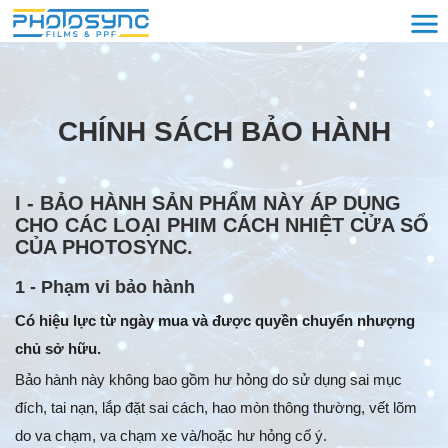
CHÍNH SÁCH BẢO HÀNH
I - BẢO HÀNH SẢN PHẨM NÀY ÁP DỤNG
CHO CÁC LOẠI PHIM CÁCH NHIỆT CỬA SỔ
CỦA PHOTOSYNC.
1 - Phạm vi bảo hành
Có hiệu lực từ ngày mua và được quyền chuyển nhượng
chủ sở hữu.
Bảo hành này không bao gồm hư hỏng do sử dụng sai mục
đích, tai nạn, lắp đặt sai cách, hao mòn thông thường, vết lõm
do va chạm, va chạm xe và/hoặc hư hỏng cố ý.