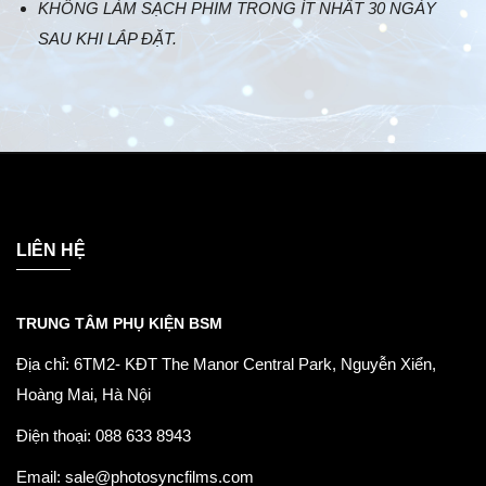
KHÔNG LÀM SẠCH PHIM TRONG ÍT NHẤT 30 NGÀY
SAU KHI LẮP ĐẶT.
LIÊN HỆ
TRUNG TÂM PHỤ KIỆN BSM
Địa chỉ: 6TM2- KĐT The Manor Central Park, Nguyễn Xiển,
Hoàng Mai, Hà Nội
Điện thoại: 088 633 8943
Email: sale@photosyncfilms.com