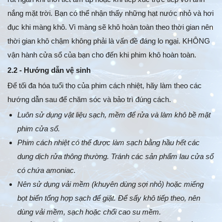
nắng mặt trời. Bạn có thể nhận thấy những hạt nước nhỏ và hơi
đục khi màng khô. Vì màng sẽ khô hoàn toàn theo thời gian nên
thời gian khô chậm không phải là vấn đề đáng lo ngại. KHÔNG
vận hành cửa sổ của bạn cho đến khi phim khô hoàn toàn.
2.2 - Hướng dẫn vệ sinh
Để tối đa hóa tuổi thọ của phim cách nhiệt, hãy làm theo các
hướng dẫn sau để chăm sóc và bảo trì đúng cách.
Luôn sử dụng vật liệu sạch, mềm để rửa và làm khô bề mặt
phim cửa sổ.
Phim cách nhiệt có thể được làm sạch bằng hầu hết các
dung dịch rửa thông thường. Tránh các sản phẩm lau cửa sổ
có chứa amoniac.
Nên sử dụng vải mềm (khuyên dùng sợi nhỏ) hoặc miếng
bọt biển tổng hợp sạch để giặt. Để sấy khô tiếp theo, nên
dùng vải mềm, sạch hoặc chổi cao su mềm.