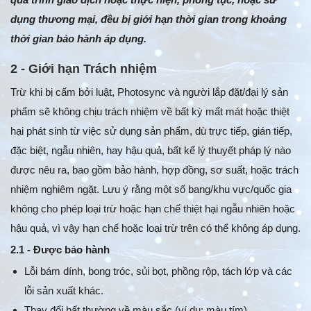
dụng thương mại, đều bị giới hạn thời gian trong khoảng
thời gian bảo hành áp dụng.
2 - Giới hạn Trách nhiệm
Trừ khi bị cấm bởi luật, Photosync và người lắp đặt/đại lý sản
phẩm sẽ không chịu trách nhiệm về bất kỳ mất mát hoặc thiệt
hại phát sinh từ việc sử dụng sản phẩm, dù trực tiếp, gián tiếp,
đặc biệt, ngẫu nhiên, hay hậu quả, bất kể lý thuyết pháp lý nào
được nêu ra, bao gồm bảo hành, hợp đồng, sơ suất, hoặc trách
nhiệm nghiêm ngặt. Lưu ý rằng một số bang/khu vực/quốc gia
không cho phép loại trừ hoặc hạn chế thiệt hại ngẫu nhiên hoặc
hậu quả, vì vậy hạn chế hoặc loại trừ trên có thể không áp dụng.
2.1 - Được bảo hành
Lỗi bám dính, bong tróc, sủi bọt, phồng rộp, tách lớp và các
lỗi sản xuất khác.
Thay đổi bất thường về màu sắc (ví dụ: màu tím).