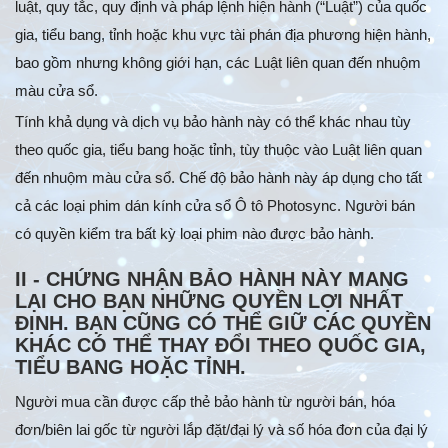
luật, quy tắc, quy định và pháp lệnh hiện hành (“Luật”) của quốc
gia, tiểu bang, tỉnh hoặc khu vực tài phán địa phương hiện hành,
bao gồm nhưng không giới hạn, các Luật liên quan đến nhuộm
màu cửa sổ.
Tính khả dụng và dịch vụ bảo hành này có thể khác nhau tùy
theo quốc gia, tiểu bang hoặc tỉnh, tùy thuộc vào Luật liên quan
đến nhuộm màu cửa sổ. Chế độ bảo hành này áp dụng cho tất
cả các loại phim dán kính cửa sổ Ô tô Photosync. Người bán
có quyền kiểm tra bất kỳ loại phim nào được bảo hành.
II - CHỨNG NHẬN BẢO HÀNH NÀY MANG
LẠI CHO BẠN NHỮNG QUYỀN LỢI NHẤT
ĐỊNH. BẠN CŨNG CÓ THỂ GIỮ CÁC QUYỀN
KHÁC CÓ THỂ THAY ĐỔI THEO QUỐC GIA,
TIỂU BANG HOẶC TỈNH.
Người mua cần được cấp thẻ bảo hành từ người bán, hóa
đơn/biên lai gốc từ người lắp đặt/đại lý và số hóa đơn của đại lý