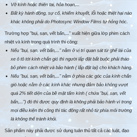
Vỡ kính hoặc thiên tai, hỏa hoạn,...
Bất kỳ hành động, sự cố, khiếm khuyết, lỗi hoặc thiệt hại nào
khác không phải do Photosync Window Films tự hỏng hóc.
Trường hợp "bụi, sạn, vết bẩn,..." xuất hiện giữa lớp phim cách
nhiệt và kính trong quá trình thi công:
Nếu "bụi, sạn, vết bẩn,..." nằm ở vị trí quan sát từ ghế lái của
xe ô tô tới kính chắn gió thì người lắp đặt bắt buộc phải tháo
bỏ phim cách nhiệt và bảo hành ( lắp đặt lại) cho khách hàng.
Nếu "bụi, sạn, vết bẩn,..." nằm ở phía các góc của kính chắn
gió hoặc nằm ở các kính khác nhưng đảm bảo không vượt
quá 2% tiết diện của bề mặt tấm kính ( chứa "bụi, sạn, vết
bẩn,...") đó thì được quy định là không phải bảo hành vì trong
mọi điều kiện thi công thì tác động rất nhỏ từ phía môi trường
là không thể tránh khỏi.
Sản phẩm này phải được sử dụng tuân thủ tất cả các luật, đạo