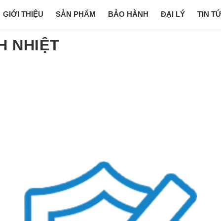
GIỚI THIỆU
SẢN PHẨM
BẢO HÀNH
ĐẠI LÝ
TIN T
H NHIỆT