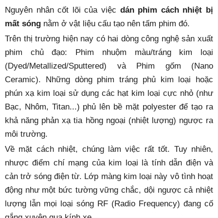
Nguyên nhân cốt lõi của việc
dán phim cách nhiệt bị
mất sóng
nằm ở vật liệu cấu tạo nên tấm phim đó.
Trên thị trường hiện nay có hai dòng công nghệ sản xuất
phim chủ đạo: Phim nhuộm màu/tráng kim loại
(Dyed/Metallized/Sputtered) và Phim gốm (Nano
Ceramic). Những dòng phim tráng phủ kim loại hoặc
phún xạ kim loại sử dụng các hạt kim loại cực nhỏ (như
Bạc, Nhôm, Titan...) phủ lên bề mặt polyester để tạo ra
khả năng phản xạ tia hồng ngoại (nhiệt lượng) ngược ra
môi trường.
Về mặt cách nhiệt, chúng làm việc rất tốt. Tuy nhiên,
nhược điểm chí mạng của kim loại là tính dẫn điện và
cản trở sóng điện từ. Lớp màng kim loại này vô tình hoạt
động như một bức tường vững chắc, dội ngược cả nhiệt
lượng lẫn mọi loại sóng RF (Radio Frequency) đang cố
gắng xuyên qua kính xe.