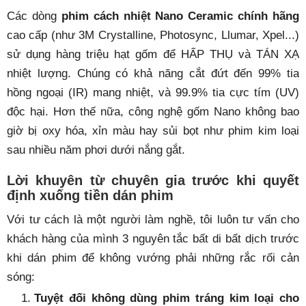
Các dòng
phim cách nhiệt Nano Ceramic chính hãng
cao cấp (như 3M Crystalline, Photosync, Llumar, Xpel...)
sử dụng hàng triệu hạt gốm để HẤP THỤ và TÁN XẠ
nhiệt lượng. Chúng có khả năng cắt đứt đến 99% tia
hồng ngoại (IR) mang nhiệt, và 99.9% tia cực tím (UV)
độc hại. Hơn thế nữa, công nghệ gốm Nano không bao
giờ bị oxy hóa, xỉn màu hay sủi bọt như phim kim loại
sau nhiều năm phơi dưới nắng gắt.
Lời khuyên từ chuyên gia trước khi quyết
định xuống tiền dán phim
Với tư cách là một người làm nghề, tôi luôn tư vấn cho
khách hàng của mình 3 nguyên tắc bất di bất dịch trước
khi dán phim để không vướng phải những rắc rối cản
sóng:
Tuyệt đối không dùng phim tráng kim loại cho