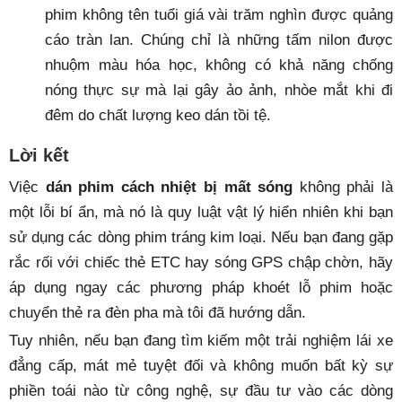
phim không tên tuổi giá vài trăm nghìn được quảng
cáo tràn lan. Chúng chỉ là những tấm nilon được
nhuộm màu hóa học, không có khả năng chống
nóng thực sự mà lại gây ảo ảnh, nhòe mắt khi đi
đêm do chất lượng keo dán tồi tệ.
Lời kết
Việc
dán phim cách nhiệt bị mất sóng
không phải là
một lỗi bí ẩn, mà nó là quy luật vật lý hiển nhiên khi bạn
sử dụng các dòng phim tráng kim loại. Nếu bạn đang gặp
rắc rối với chiếc thẻ ETC hay sóng GPS chập chờn, hãy
áp dụng ngay các phương pháp khoét lỗ phim hoặc
chuyển thẻ ra đèn pha mà tôi đã hướng dẫn.
Tuy nhiên, nếu bạn đang tìm kiếm một trải nghiệm lái xe
đẳng cấp, mát mẻ tuyệt đối và không muốn bất kỳ sự
phiền toái nào từ công nghệ, sự đầu tư vào các dòng