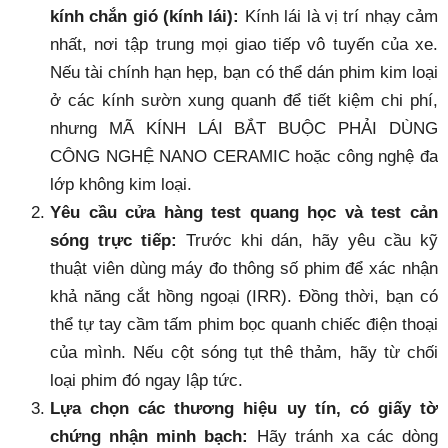
kính chắn gió (kính lái):
Kính lái là vị trí nhạy cảm
nhất, nơi tập trung mọi giao tiếp vô tuyến của xe.
Nếu tài chính hạn hẹp, bạn có thể dán phim kim loại
ở các kính sườn xung quanh để tiết kiệm chi phí,
nhưng MÃ KÍNH LÁI BẮT BUỘC PHẢI DÙNG
CÔNG NGHỆ NANO CERAMIC hoặc công nghệ đa
lớp không kim loại.
Yêu cầu cửa hàng test quang học và test cản
sóng trực tiếp:
Trước khi dán, hãy yêu cầu kỹ
thuật viên dùng máy đo thông số phim để xác nhận
khả năng cắt hồng ngoại (IRR). Đồng thời, bạn có
thể tự tay cầm tấm phim bọc quanh chiếc điện thoại
của mình. Nếu cột sóng tụt thê thảm, hãy từ chối
loại phim đó ngay lập tức.
Lựa chọn các thương hiệu uy tín, có giấy tờ
chứng nhận minh bạch:
Hãy tránh xa các dòng