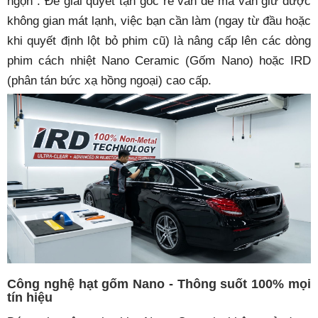
ngọn". Để giải quyết tận gốc rễ vấn đề mà vẫn giữ được
không gian mát lạnh, việc bạn cần làm (ngay từ đầu hoặc
khi quyết định lột bỏ phim cũ) là nâng cấp lên các dòng
phim cách nhiệt Nano Ceramic (Gốm Nano) hoặc IRD
(phân tán bức xạ hồng ngoại) cao cấp.
Công nghệ hạt gốm Nano - Thông suốt 100% mọi
tín hiệu