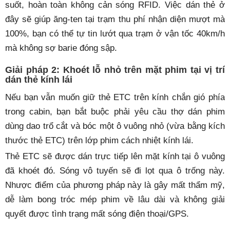
suốt, hoàn toàn không cản sóng RFID. Việc dán thẻ ở
đây sẽ giúp ăng-ten tại trạm thu phí nhận diện mượt mà
100%, bạn có thể tự tin lướt qua trạm ở vận tốc 40km/h
mà không sợ barie đóng sập.
Giải pháp 2: Khoét lỗ nhỏ trên mặt phim tại vị trí
dán thẻ kính lái
Nếu bạn vẫn muốn giữ thẻ ETC trên kính chắn gió phía
trong cabin, bạn bắt buộc phải yêu cầu thợ dán phim
dùng dao trổ cắt và bóc một ô vuông nhỏ (vừa bằng kích
thước thẻ ETC) trên lớp phim cách nhiệt kính lái.
Thẻ ETC sẽ được dán trực tiếp lên mặt kính tại ô vuông
đã khoét đó. Sóng vô tuyến sẽ đi lọt qua ô trống này.
Nhược điểm của phương pháp này là gây mất thẩm mỹ,
dễ làm bong tróc mép phim về lâu dài và không giải
quyết được tình trạng mất sóng điện thoại/GPS.