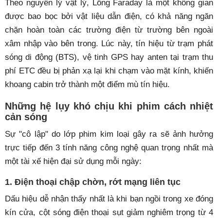
Theo nguyên lý vật lý, Lồng Faraday là một không gian
được bao bọc bởi vật liệu dẫn điện, có khả năng ngăn
chặn hoàn toàn các trường điện từ trường bên ngoài
xâm nhập vào bên trong. Lúc này, tín hiệu từ trạm phát
sóng di động (BTS), vệ tinh GPS hay anten tại trạm thu
phí ETC đều bị phản xạ lại khi chạm vào mặt kính, khiến
khoang cabin trở thành một điểm mù tín hiệu.
Những hệ lụy khó chịu khi phim cách nhiệt
cản sóng
Sự "cô lập" do lớp phim kim loại gây ra sẽ ảnh hưởng
trực tiếp đến 3 tính năng công nghệ quan trọng nhất mà
một tài xế hiện đại sử dụng mỗi ngày:
1. Điện thoại chập chờn, rớt mạng liên tục
Dấu hiệu dễ nhận thấy nhất là khi bạn ngồi trong xe đóng
kín cửa, cột sóng điện thoại sụt giảm nghiêm trọng từ 4