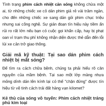
Tình trạng
phim cách nhiệt cản sóng
không chừa một
ai, từ những chiếc xe cỏ dán phim giá rẻ vài trăm ngàn,
cho đến những chiếc xe sang dán gói phim chục triệu
nhưng sai công nghệ. Sự gián đoạn tín hiệu này tiềm ẩn
rủi ro rất lớn nếu bạn có cuộc gọi khẩn cấp, hay bị phạt
oan vì trạm thu phí không nhận diện được thẻ dẫn đến lỗi
lùi xe cản trở giao thông.
Giải mã kỹ thuật: Tại sao dán phim cách
nhiệt bị mất sóng?
Để tìm ra cách chữa bệnh, chúng ta phải hiểu rõ căn
nguyên của mầm bệnh. Tại sao một lớp màng nhựa
mỏng dính dán lên kính lại có thể "chặn đứng" được tín
hiệu từ vệ tinh cách trái đất hàng vạn kilomet?
Kẻ thù của sóng vô tuyến: Phim cách nhiệt tráng
phủ kim loại