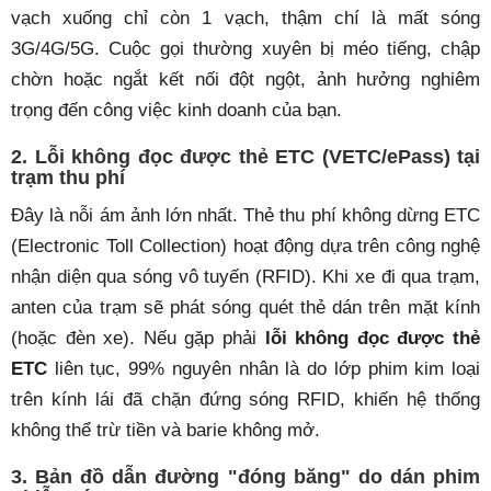
vạch xuống chỉ còn 1 vạch, thậm chí là mất sóng
3G/4G/5G. Cuộc gọi thường xuyên bị méo tiếng, chập
chờn hoặc ngắt kết nối đột ngột, ảnh hưởng nghiêm
trọng đến công việc kinh doanh của bạn.
2. Lỗi không đọc được thẻ ETC (VETC/ePass) tại
trạm thu phí
Đây là nỗi ám ảnh lớn nhất. Thẻ thu phí không dừng ETC
(Electronic Toll Collection) hoạt động dựa trên công nghệ
nhận diện qua sóng vô tuyến (RFID). Khi xe đi qua trạm,
anten của trạm sẽ phát sóng quét thẻ dán trên mặt kính
(hoặc đèn xe). Nếu gặp phải
lỗi
không đọc được thẻ
ETC
liên tục, 99% nguyên nhân là do lớp phim kim loại
trên kính lái đã chặn đứng sóng RFID, khiến hệ thống
không thể trừ tiền và barie không mở.
3. Bản đồ dẫn đường "đóng băng" do dán phim