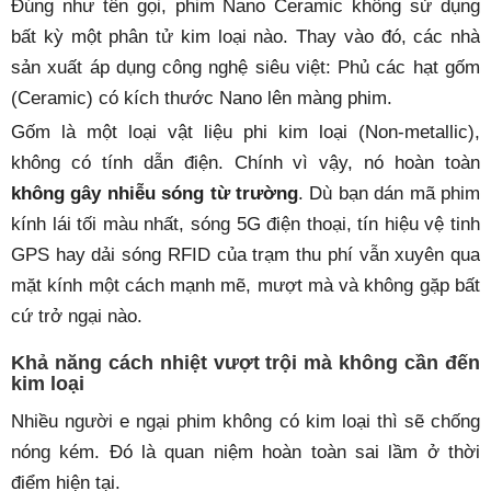
Đúng như tên gọi, phim Nano Ceramic không sử dụng
bất kỳ một phân tử kim loại nào. Thay vào đó, các nhà
sản xuất áp dụng công nghệ siêu việt: Phủ các hạt gốm
(Ceramic) có kích thước Nano lên màng phim.
Gốm là một loại vật liệu phi kim loại (Non-metallic),
không có tính dẫn điện. Chính vì vậy, nó hoàn toàn
không gây nhiễu sóng từ trường
. Dù bạn dán mã phim
kính lái tối màu nhất, sóng 5G điện thoại, tín hiệu vệ tinh
GPS hay dải sóng RFID của trạm thu phí vẫn xuyên qua
mặt kính một cách mạnh mẽ, mượt mà và không gặp bất
cứ trở ngại nào.
Khả năng cách nhiệt vượt trội mà không cần đến
kim loại
Nhiều người e ngại phim không có kim loại thì sẽ chống
nóng kém. Đó là quan niệm hoàn toàn sai lầm ở thời
điểm hiện tại.