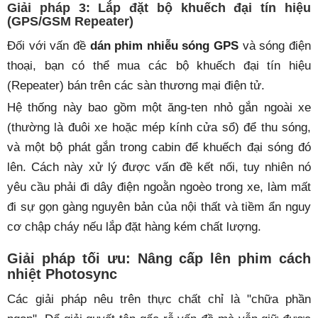
Giải pháp 3: Lắp đặt bộ khuếch đại tín hiệu
(GPS/GSM Repeater)
Đối với vấn đề
dán phim nhiễu sóng GPS
và sóng điện
thoại, bạn có thể mua các bộ khuếch đại tín hiệu
(Repeater) bán trên các sàn thương mại điện tử.
Hệ thống này bao gồm một ăng-ten nhỏ gắn ngoài xe
(thường là đuôi xe hoặc mép kính cửa sổ) để thu sóng,
và một bộ phát gắn trong cabin để khuếch đại sóng đó
lên. Cách này xử lý được vấn đề kết nối, tuy nhiên nó
yêu cầu phải đi dây điện ngoằn ngoèo trong xe, làm mất
đi sự gọn gàng nguyên bản của nội thất và tiềm ẩn nguy
cơ chập cháy nếu lắp đặt hàng kém chất lượng.
Giải pháp tối ưu: Nâng cấp lên phim cách
nhiệt Photosync
Các giải pháp nêu trên thực chất chỉ là "chữa phần