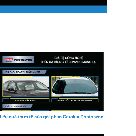
iệu quả thực tế của gói phim Ceralux Photosync