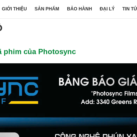
GIỚI THIỆU
SẢN PHẨM
BẢO HÀNH
ĐẠI LÝ
TIN T
Ô
ã phim của Photosync