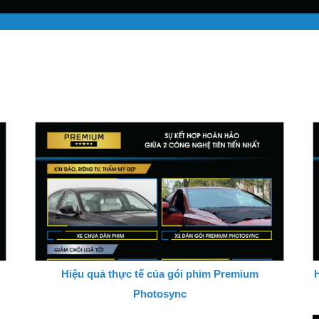
Hiệu quả thực tế của gói phim Premium
H
Photosync