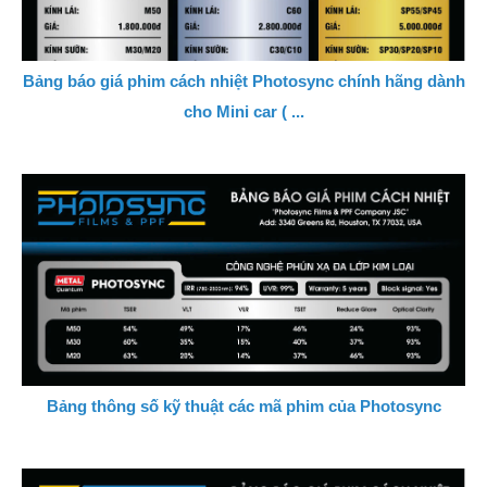
Bảng báo giá phim cách nhiệt Photosync chính hãng dành
cho Mini car ( ...
Bảng thông số kỹ thuật các mã phim của Photosync