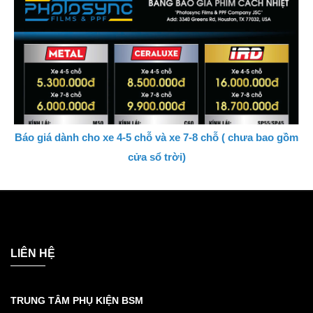
Báo giá dành cho xe 4-5 chỗ và xe 7-8 chỗ ( chưa bao gồm
cửa sổ trời)
LIÊN HỆ
TRUNG TÂM PHỤ KIỆN BSM