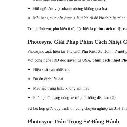
Đội ngũ làm việc nhanh nhưng không qua loa
Mỗi hạng mục đều được giải thích rõ để khách hiểu mình 
Trong lĩnh vực phụ kiện ô tô, đặc biệt là
phim cách nhiệt ca
Photosync Giải Pháp Phim Cách Nhiệt C
Photosync xuất hiện tại Thế Giới Phụ Kiện Xe Hơi như một p
Với công nghệ IRD độc quyền từ USA,
phim cách nhiệt Ph
Hiệu suất cản nhiệt cao
Độ ổn định lâu dài
Màu sắc trung tính, không ám màu
Phù hợp đa dạng dòng xe từ phổ thông đến cao cấp
Sự kết hợp giữa quy trình thi công chuyên nghiệp tại 314 Th
Photosync Trân Trọng Sự Đồng Hành