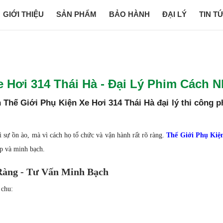
GIỚI THIỆU
SẢN PHẨM
BẢO HÀNH
ĐẠI LÝ
TIN T
e Hơi 314 Thái Hà - Đại Lý Phim Cách 
 Thế Giới Phụ Kiện Xe Hơi 314 Thái Hà đại lý thi công p
 sự ồn ào, mà vì cách họ tổ chức và vận hành rất rõ ràng.
Thế Giới Phụ Kiện
ệp và minh bạch.
Ràng - Tư Vấn Minh Bạch
 chu: