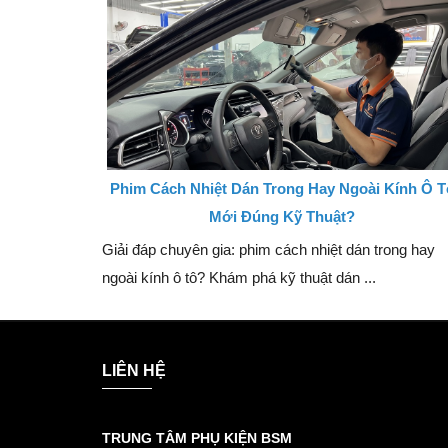
Phim Cách Nhiệt Dán Trong Hay Ngoài Kính Ô T
Mới Đúng Kỹ Thuật?
Giải đáp chuyên gia: phim cách nhiệt dán trong hay
ngoài kính ô tô? Khám phá kỹ thuật dán ...
LIÊN HỆ
TRUNG TÂM PHỤ KIỆN BSM