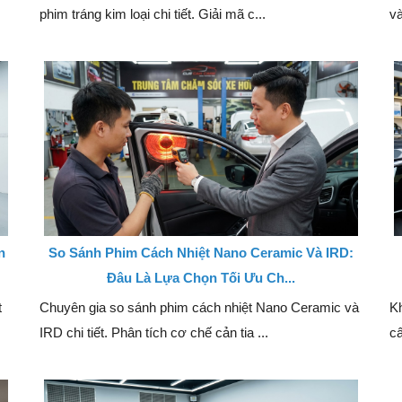
phim tráng kim loại chi tiết. Giải mã c...
và
n
So Sánh Phim Cách Nhiệt Nano Ceramic Và IRD:
Đâu Là Lựa Chọn Tối Ưu Ch...
t
Chuyên gia so sánh phim cách nhiệt Nano Ceramic và
Kh
IRD chi tiết. Phân tích cơ chế cản tia ...
cấ