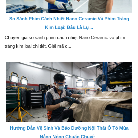
So Sánh Phim Cách Nhiệt Nano Ceramic Và Phim Tráng
Kim Loại: Đâu Là Lự...
Chuyên gia so sánh phim cách nhiệt Nano Ceramic và phim
tráng kim loại chi tiết. Giải mã c...
Hướng Dẫn Vệ Sinh Và Bảo Dưỡng Nội Thất Ô Tô Mùa
Nắng Nóng Chuẩn Chuyê...