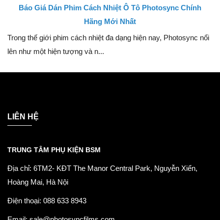
Báo Giá Dán Phim Cách Nhiệt Ô Tô Photosync Chính
Hãng Mới Nhất
Trong thế giới phim cách nhiệt đa dạng hiện nay, Photosync nổi
lên như một hiện tượng và n...
LIÊN HỆ
TRUNG TÂM PHỤ KIỆN BSM
Địa chỉ: 6TM2- KĐT The Manor Central Park, Nguyễn Xiển,
Hoàng Mai, Hà Nội
Điện thoại: 088 633 8943
Email: sale@photosyncfilms.com